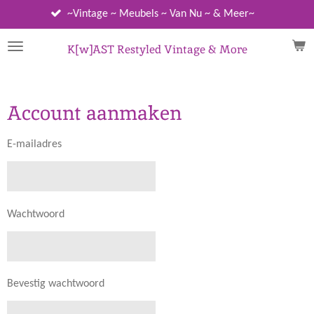
Ga
~Vintage ~ Meubels ~ Van Nu ~ & Meer~
direct
naar
K[w]AST Restyled Vintage & More
de
hoofdinhoud
Account aanmaken
E-mailadres
Wachtwoord
Bevestig wachtwoord