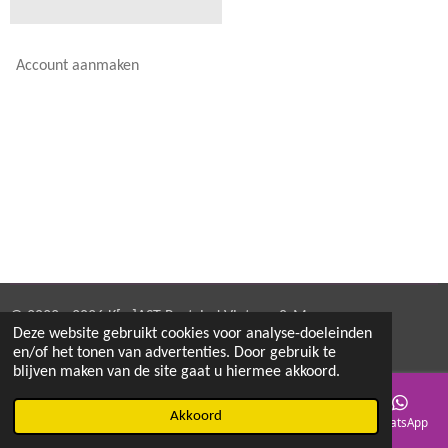
Account aanmaken
© 2022 - 2026 K[w]AST Restyled Vintage & More
Deze website gebruikt cookies voor analyse-doeleinden
Powered by
JouwWeb
en/of het tonen van advertenties. Door gebruik te
blijven maken van de site gaat u hiermee akkoord.
Akkoord
E-mailadres
Telefoonnummer
Kaart
Instagram
WhatsApp