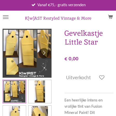
Ga
Vanaf €75,- gratis verzenden
direct
naar
K[w]AST Restyled Vintage & More
de
hoofdinhoud
Gevelkastje
Little Star
€ 0,00
Uitverkocht
Een heerlijke intens en
vrolijke tint van Fusion
Mineral Paint! Dit