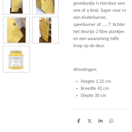
gevelkastje is hierdoor een
one of a kind. Super voor in
een kinderkamer,
speelkamer of .....?! Achter
het deurtje 2 fijne plankjes
en een waanzinnig toffe
knop op de deur.
Afmetingen:
Hoogte 1,32 cm
Breedte 42 cm
Diepte 30 cm
D
D
S
D
e
e
h
e