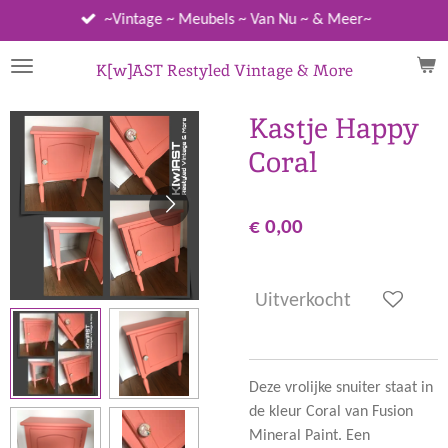
Ga
~Vintage ~ Meubels ~ Van Nu ~ & Meer~
direct
naar
K[w]AST Restyled Vintage & More
de
hoofdinhoud
Kastje Happy
Coral
€ 0,00
Uitverkocht
Deze vrolijke snuiter staat in
de kleur Coral van Fusion
Mineral Paint. Een