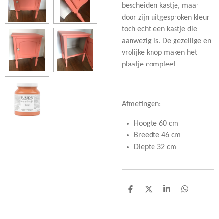
bescheiden kastje, maar
door zijn uitgesproken kleur
toch echt een kastje die
aanwezig is. De gezellige en
vrolijke knop maken het
plaatje compleet.
Afmetingen:
Hoogte 60 cm
Breedte 46 cm
Diepte 32 cm
D
D
S
D
e
e
h
e
l
e
a
l
e
l
r
e