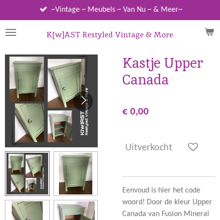
Ga
~Vintage ~ Meubels ~ Van Nu ~ & Meer~
direct
naar
K[w]AST Restyled Vintage & More
de
hoofdinhoud
Kastje Upper
Canada
€ 0,00
Uitverkocht
Eenvoud is hier het code
woord! Door de kleur Upper
Canada van Fusion Mineral