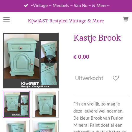
Ga
~Vintage ~ Meubels ~ Van Nu ~ & Meer~
direct
naar
K[w]AST Restyled Vintage & More
de
hoofdinhoud
Kastje Brook
€ 0,00
Uitverkocht
Fris en vrolijk, zo mag je
deze leukerd wel noemen.
De kleur Brook van Fusion
Mineral Paint doet al een