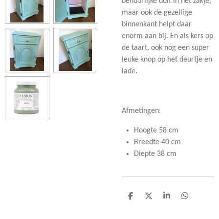
behoorlijke duit in het zakje,
maar ook de gezellige
binnenkant helpt daar
enorm aan bij. En als kers op
de taart, ook nog een super
leuke knop op het deurtje en
lade.
Afmetingen:
Hoogte 58 cm
Breedte 40 cm
Diepte 38 cm
D
D
S
D
e
e
h
e
l
e
a
l