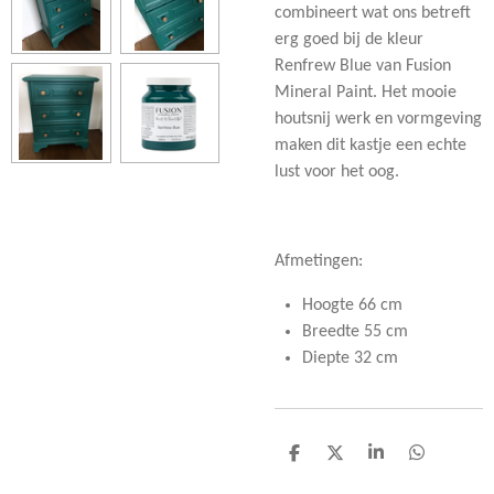
combineert wat ons betreft
erg goed bij de kleur
Renfrew Blue van Fusion
Mineral Paint. Het mooie
houtsnij werk en vormgeving
maken dit kastje een echte
lust voor het oog.
Afmetingen:
Hoogte 66 cm
Breedte 55 cm
Diepte 32 cm
D
D
S
D
e
e
h
e