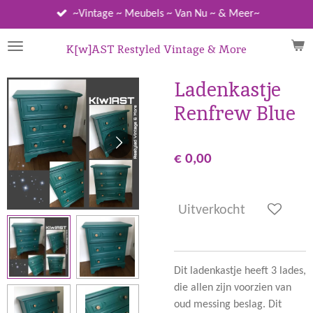
Ga
~Vintage ~ Meubels ~ Van Nu ~ & Meer~
direct
naar
K[w]AST Restyled Vintage & More
de
hoofdinhoud
Ladenkastje
Renfrew Blue
€ 0,00
Uitverkocht
Dit ladenkastje heeft 3 lades,
die allen zijn voorzien van
oud messing beslag. Dit