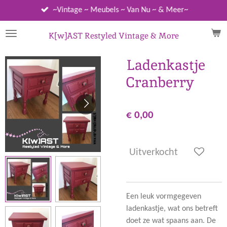
Ga
~Vintage ~ Meubels ~ Van Nu ~ & Meer~
direct
naar
K[w]AST Restyled Vintage & More
de
hoofdinhoud
Ladenkastje
Cranberry
€ 0,00
Uitverkocht
Een leuk vormgegeven
ladenkastje, wat ons betreft
doet ze wat spaans aan. De