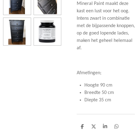
Mineral Paint maakt deze
kast een lust voor het oog.
Intens zwart in combinatie
met de bijpassende knoppen,
op de goed lopende lades,
maken het geheel helemaal
af.
Afmetingen;
Hoogte 90 cm
Breedte 50 cm
Diepte 35 cm
D
D
S
D
e
e
h
e