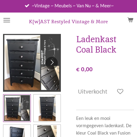
Ga
~Vintage ~ Meubels ~ Van Nu ~ & Meer~
direct
naar
K[w]AST Restyled Vintage & More
de
hoofdinhoud
Ladenkast
Coal Black
€ 0,00
Uitverkocht
Een leuk en mooi
vormgegeven ladenkast. De
kleur Coal Black van Fusion