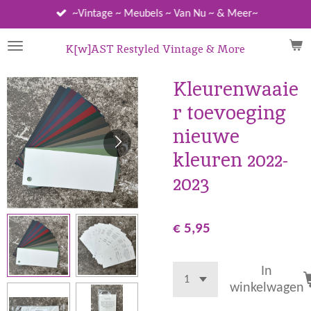
Ga
~Vintage ~ Meubels ~ Van Nu ~ & Meer~
direct
naar
K[w]AST Restyled Vintage & More
de
hoofdinhoud
Kleurenwaaie
r toevoeging
nieuwe
kleuren 2022-
2023
€ 5,95
In
winkelwagen