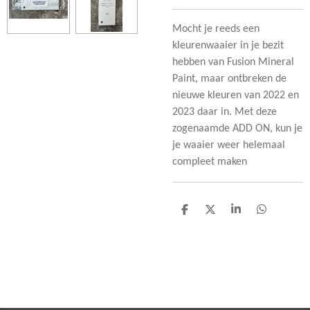
Mocht je reeds een
kleurenwaaier in je bezit
hebben van Fusion Mineral
Paint, maar ontbreken de
nieuwe kleuren van 2022 en
2023 daar in. Met deze
zogenaamde ADD ON, kun je
je waaier weer helemaal
compleet maken
D
D
S
D
e
e
h
e
l
e
a
l
e
l
r
e
n
e
n