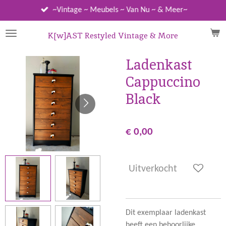
Ga
~Vintage ~ Meubels ~ Van Nu ~ & Meer~
direct
naar
K[w]AST Restyled Vintage & More
de
hoofdinhoud
Ladenkast
Cappuccino
Black
€ 0,00
Uitverkocht
Dit exemplaar ladenkast
heeft een behoorlijke