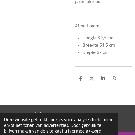
jaren plezier.
Afmetingen;
Hoogte 99,5 cm
Breedte 54,5 cm
Diepte 37 cm
D
D
S
D
e
e
h
e
l
e
a
l
e
l
r
e
n
e
n
© 2022 - 2026 K[w]AST Restyled Vintage & More
Deze website gebruikt cookies voor analyse-doeleinden
Powered by
JouwWeb
en/of het tonen van advertenties. Door gebruik te
blijven maken van de site gaat u hiermee akkoord.