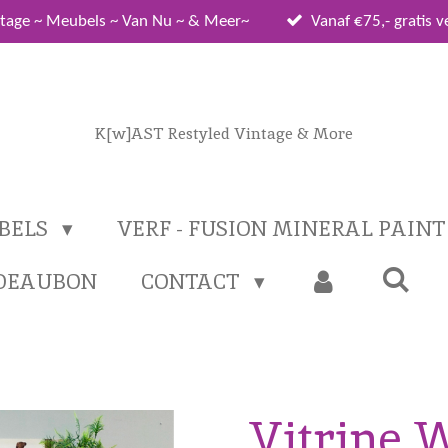
tage ~ Meubels ~ Van Nu ~ & Meer~
Vanaf €75,- gratis 
K[w]AST Restyled Vintage & More
BELS
VERF - FUSION MINERAL PAIN
DEAUBON
CONTACT
Vitrine 