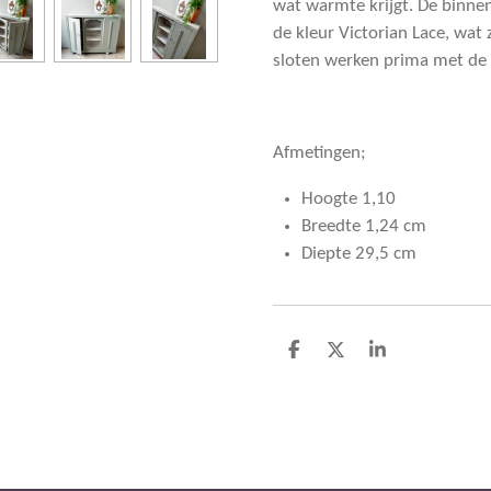
wat warmte krijgt. De binnenz
de kleur Victorian Lace, wa
sloten werken prima met de 
Afmetingen;
Hoogte 1,10
Breedte 1,24 cm
Diepte 29,5 cm
D
D
S
e
e
h
l
e
a
e
l
r
n
e