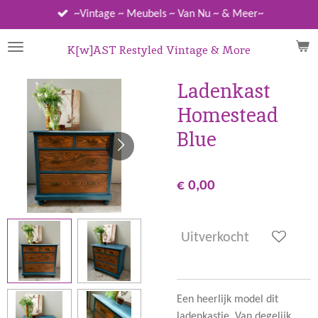
Ga
~Vintage ~ Meubels ~ Van Nu ~ & Meer~
direct
naar
K[w]AST Restyled Vintage & More
de
hoofdinhoud
Ladenkast
Homestead
Blue
€ 0,00
Uitverkocht
Een heerlijk model dit
ladenkastje. Van degelijk