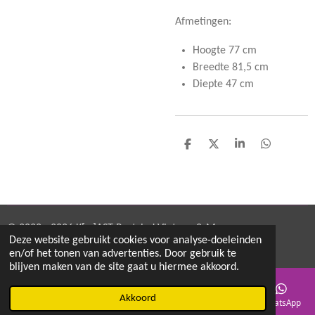
Afmetingen:
Hoogte 77 cm
Breedte 81,5 cm
Diepte 47 cm
D
D
S
D
e
e
h
e
l
e
a
l
e
l
r
e
n
e
n
© 2022 - 2026 K[w]AST Restyled Vintage & More
Deze website gebruikt cookies voor analyse-doeleinden
Powered by
JouwWeb
en/of het tonen van advertenties. Door gebruik te
blijven maken van de site gaat u hiermee akkoord.
Akkoord
E-mailadres
Telefoonnummer
Kaart
Instagram
WhatsApp