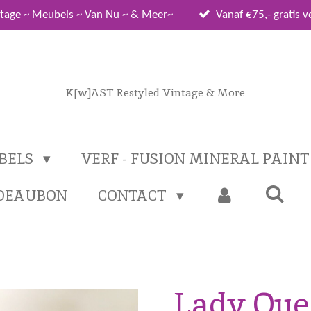
tage ~ Meubels ~ Van Nu ~ & Meer~
Vanaf €75,- gratis 
K[w]AST Restyled Vintage & More
BELS
VERF - FUSION MINERAL PAIN
DEAUBON
CONTACT
Lady Qu