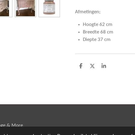
Afmetingen;
Hoogte 62 cm
Breedte 68 cm
Diepte 37 cm
D
D
S
e
e
h
l
e
a
e
l
r
n
e
age & More