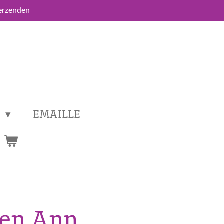
verzenden
T
EMAILLE
een Ann