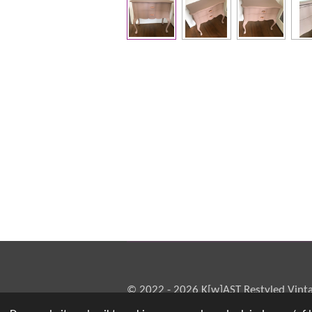
© 2022 - 2026 K[w]AST Restyled Vint