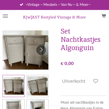
Ga
~Vintage ~ Meubels ~ Van Nu ~ & Meer~
direct
naar
K[w]AST Restyled Vintage & More
de
hoofdinhoud
Set
Nachtkastjes
Algonguin
€ 0,00
Uitverkocht
Mooi set nachtkastjes in de
kleur Algonquin van Fusion