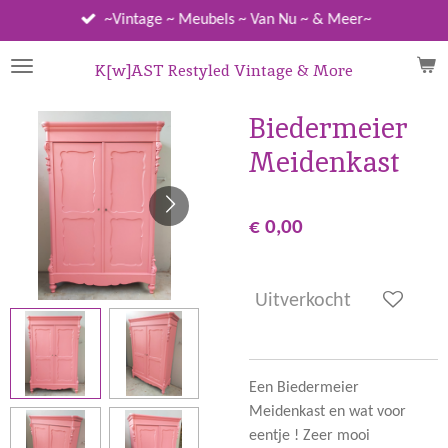
Ga
~Vintage ~ Meubels ~ Van Nu ~ & Meer~
direct
naar
K[w]AST Restyled Vintage & More
de
hoofdinhoud
Biedermeier
Meidenkast
€ 0,00
Uitverkocht
Een Biedermeier
Meidenkast en wat voor
eentje ! Zeer mooi