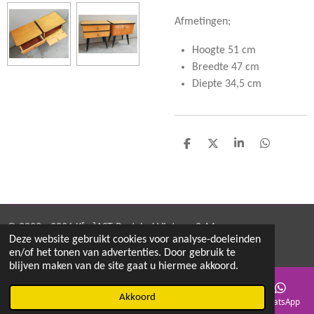
Afmetingen;
Hoogte 51 cm
Breedte 47 cm
Diepte 34,5 cm
D
D
S
D
e
e
h
e
l
e
a
l
e
l
r
e
n
e
n
© 2022 - 2026 K[w]AST Restyled Vintage & More
Deze website gebruikt cookies voor analyse-doeleinden
Powered by
JouwWeb
en/of het tonen van advertenties. Door gebruik te
blijven maken van de site gaat u hiermee akkoord.
Akkoord
E-mailadres
Telefoonnummer
Kaart
Instagram
WhatsApp