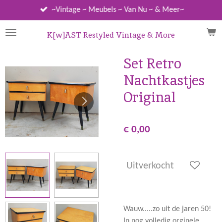
Ga
~Vintage ~ Meubels ~ Van Nu ~ & Meer~
direct
naar
K[w]AST Restyled Vintage & More
de
hoofdinhoud
Set Retro
Nachtkastjes
Original
€ 0,00
Uitverkocht
Wauw.....zo uit de jaren 50!
In nog volledig orginele