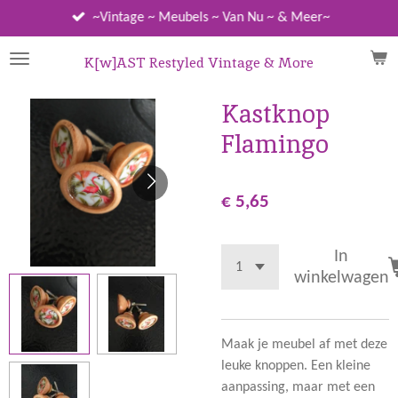
Ga
~Vintage ~ Meubels ~ Van Nu ~ & Meer~
direct
naar
K[w]AST Restyled Vintage & More
de
hoofdinhoud
Kastknop
Flamingo
€ 5,65
In
winkelwagen
Maak je meubel af met deze
leuke knoppen. Een kleine
aanpassing, maar met een