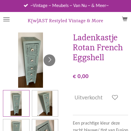
Ga
~Vintage ~ Meubels ~ Van Nu ~ & Meer~
direct
naar
K[w]AST Restyled Vintage & More
de
hoofdinhoud
Ladenkastje
Rotan French
Eggshell
€ 0,00
Uitverkocht
Een prachtige kleur deze
zacht blauwe/ tint van Fusion