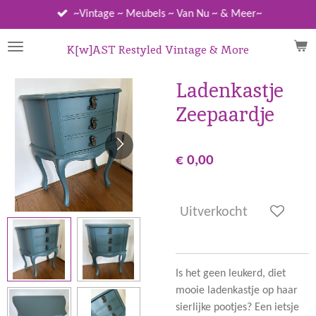
Ga
~Vintage ~ Meubels ~ Van Nu ~ & Meer~
direct
naar
K[w]AST Restyled Vintage & More
de
hoofdinhoud
Ladenkastje
Zeepaardje
€ 0,00
Uitverkocht
Is het geen leukerd, diet
mooie ladenkastje op haar
sierlijke pootjes? Een ietsje