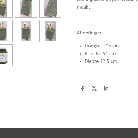
maakt.
Afmetingen;
Hoogte 1,06 cm
Breedte 61 cm
Diepte 42,5 cm
D
D
S
e
e
h
l
e
a
e
l
r
n
e