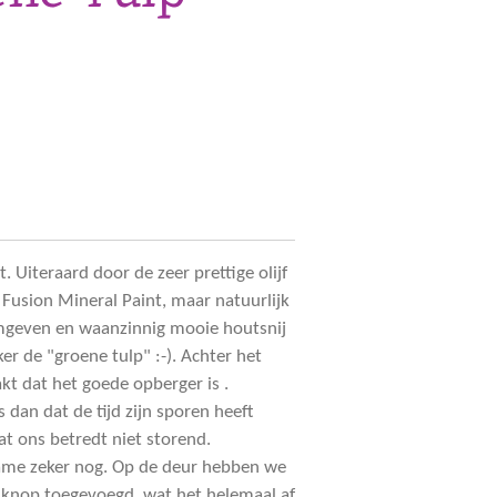
t. Uiteraard door de zeer prettige olijf
 Fusion Mineral Paint, maar natuurlijk
rmgeven en waanzinnig mooie houtsnij
er de "groene tulp" :-). Achter het
t dat het goede opberger is .
 dan dat de tijd zijn sporen heeft
at ons betredt niet storend.
dame zeker nog. Op de deur hebben we
 knop toegevoegd, wat het helemaal af