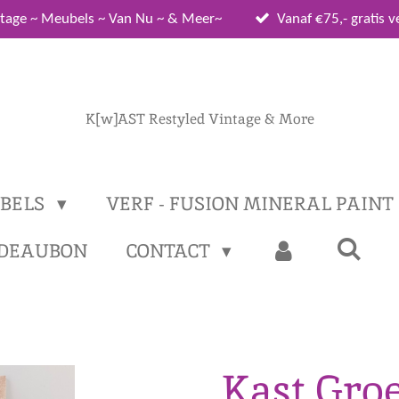
tage ~ Meubels ~ Van Nu ~ & Meer~
Vanaf €75,- gratis 
K[w]AST Restyled Vintage & More
BELS
VERF - FUSION MINERAL PAINT
DEAUBON
CONTACT
Kast Gro