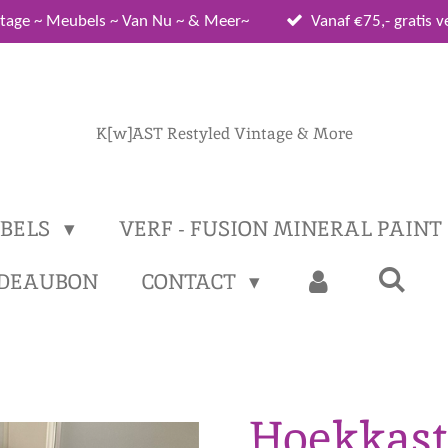
tage ~ Meubels ~ Van Nu ~ & Meer~
Vanaf €75,- gratis 
K[w]AST Restyled Vintage & More
BELS
VERF - FUSION MINERAL PAINT
DEAUBON
CONTACT
Hoekkast