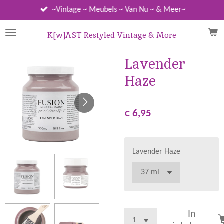
Ga
~Vintage ~ Meubels ~ Van Nu ~ & Meer~
direct
naar
K[w]AST Restyled Vintage & More
de
hoofdinhoud
Lavender
Haze
€ 6,95
Lavender Haze
In