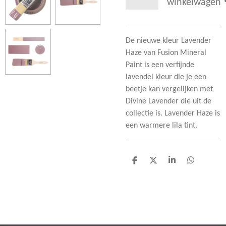
winkelwagen
De nieuwe kleur Lavender
Haze van Fusion Mineral
Paint is een verfijnde
lavendel kleur die je een
beetje kan vergelijken met
Divine Lavender die uit de
collectie is. Lavender Haze is
een warmere lila tint.
D
D
S
D
e
e
h
e
l
e
a
l
e
l
r
e
n
e
n