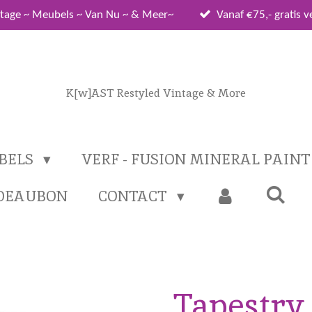
tage ~ Meubels ~ Van Nu ~ & Meer~
Vanaf €75,- gratis 
K[w]AST Restyled Vintage & More
BELS
VERF - FUSION MINERAL PAIN
DEAUBON
CONTACT
Tapestry