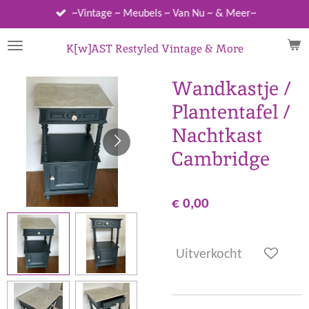
Ga
~Vintage ~ Meubels ~ Van Nu ~ & Meer~
direct
naar
K[w]AST Restyled Vintage & More
de
hoofdinhoud
Wandkastje /
Plantentafel /
Nachtkast
Cambridge
€ 0,00
Uitverkocht