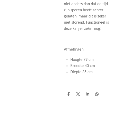
niet anders dan dat de tijd
zijn sporen heeft achter
gelaten, maar dit is zeker
niet storend. Functioneel is
deze kanjer zeker nog!
Afmetingen;
Hoogte 79 cm
Breedte 40 cm
Diepte 35 cm
D
D
S
D
e
e
h
e
l
e
a
l
e
l
r
e
n
e
n