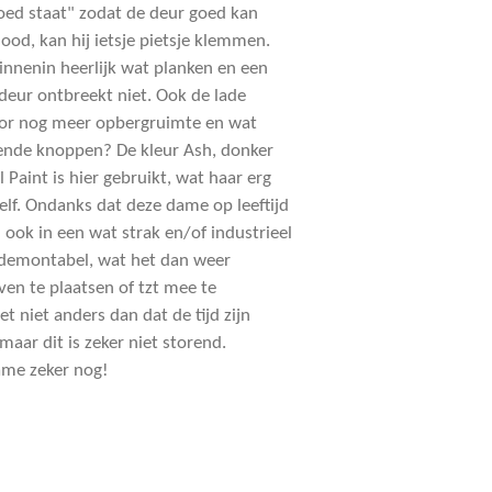
goed staat" zodat de deur goed kan
 lood, kan hij ietsje pietsje klemmen.
innenin heerlijk wat planken en een
deur ontbreekt niet. Ook de lade
voor nog meer opbergruimte en wat
ssende knoppen? De kleur Ash, donker
 Paint is hier gebruikt, wat haar erg
zelf. Ondanks dat deze dame op leeftijd
u ook in een wat strak en/of industrieel
g demontabel, wat het dan weer
n te plaatsen of tzt mee te
et niet anders dan dat de tijd zijn
maar dit is zeker niet storend.
ame zeker nog!