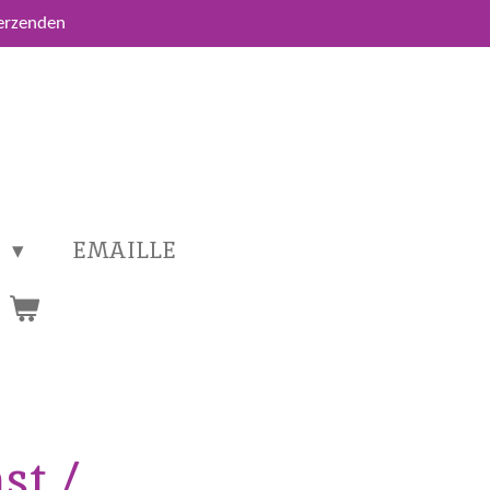
verzenden
T
EMAILLE
st /