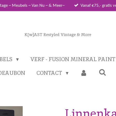
tage ~ Meubels ~ Van Nu ~ & Meer~
Vanaf €75,- gratis 
K[w]AST Restyled Vintage & More
BELS
VERF - FUSION MINERAL PAIN
DEAUBON
CONTACT
Linnenka