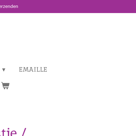
verzenden
EMAILLE
je /