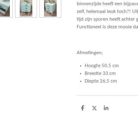
binnenzijde heeft een bijpa
zelf, helemaal leuk toch?! U
tijd zijn sporen heeft achter 
Functioneel is deze mooie d
Afmetingen;
Hoogte 50,5 cm
Breedte 33 cm
Diepte 26,5 cm
D
D
S
e
e
h
l
e
a
e
l
r
n
e