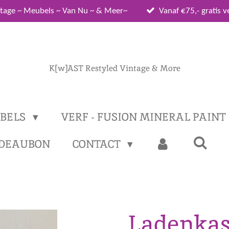
tage ~ Meubels ~ Van Nu ~ & Meer~
Vanaf €75,- gratis 
K[w]AST Restyled Vintage & More
BELS
VERF - FUSION MINERAL PAINT
DEAUBON
CONTACT
Ladenkast