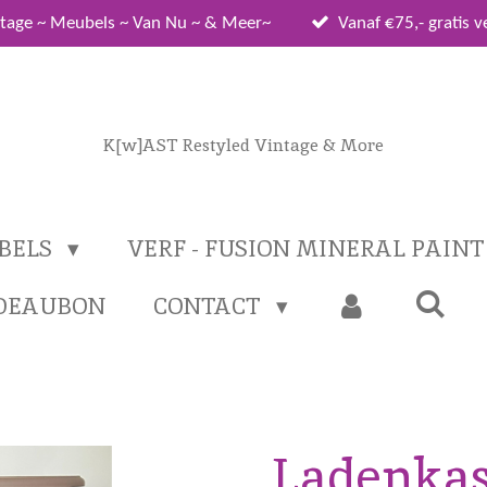
tage ~ Meubels ~ Van Nu ~ & Meer~
Vanaf €75,- gratis 
K[w]AST Restyled Vintage & More
BELS
VERF - FUSION MINERAL PAIN
DEAUBON
CONTACT
Ladenkas