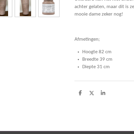
achter gelaten, maar dit is z
mooie dame zeker nog!
Afmetingen;
Hoogte 82 cm
Breedte 39 cm
Diepte 31 cm
D
D
S
e
e
h
l
e
a
e
l
r
n
e