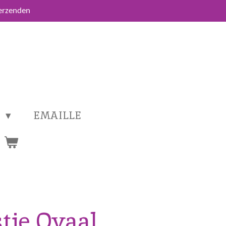
verzenden
T
EMAILLE
tje Ovaal