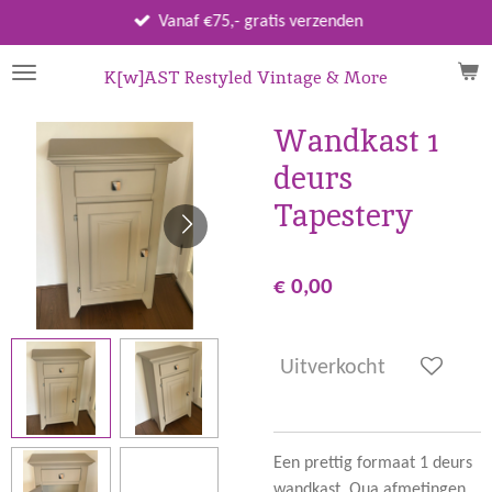
Ga
Vanaf €75,- gratis verzenden
direct
naar
K[w]AST Restyled Vintage & More
de
hoofdinhoud
Wandkast 1
deurs
Tapestery
€ 0,00
Uitverkocht
Een prettig formaat 1 deurs
wandkast. Qua afmetingen