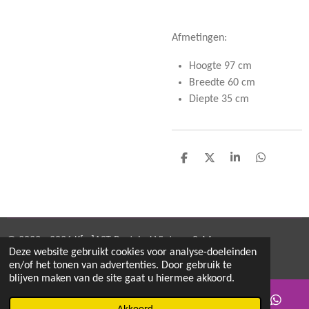
Afmetingen:
Hoogte 97 cm
Breedte 60 cm
Diepte 35 cm
D
D
S
D
e
e
h
e
l
e
a
l
e
l
r
e
n
e
n
© 2022 - 2026 K[w]AST Restyled Vintage & More
Deze website gebruikt cookies voor analyse-doeleinden
Powered by
JouwWeb
en/of het tonen van advertenties. Door gebruik te
blijven maken van de site gaat u hiermee akkoord.