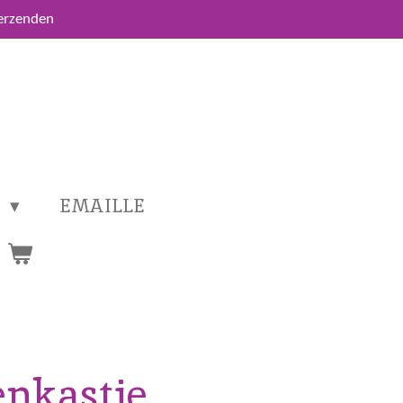
verzenden
T
EMAILLE
enkastje