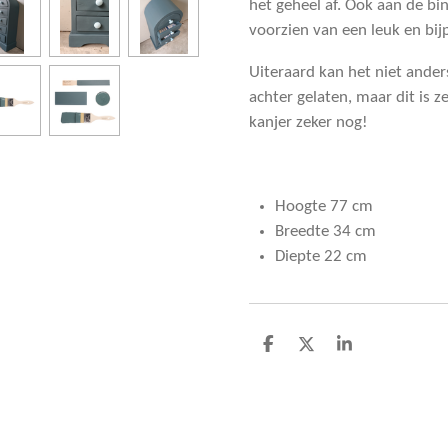
het geheel af. Ook aan de bi
voorzien van een leuk en bij
Uiteraard kan het niet anders
achter gelaten, maar dit is z
kanjer zeker nog!
Hoogte 77 cm
Breedte 34 cm
Diepte 22 cm
D
D
S
e
e
h
l
e
a
e
l
r
n
e