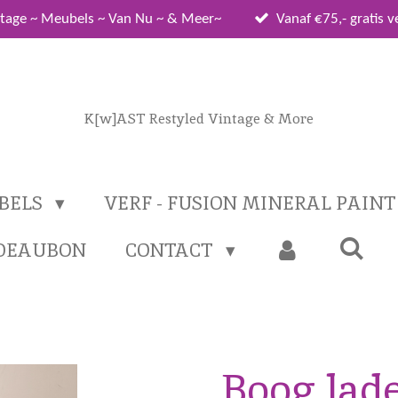
tage ~ Meubels ~ Van Nu ~ & Meer~
Vanaf €75,- gratis 
K[w]AST Restyled Vintage & More
BELS
VERF - FUSION MINERAL PAIN
DEAUBON
CONTACT
Boog lad