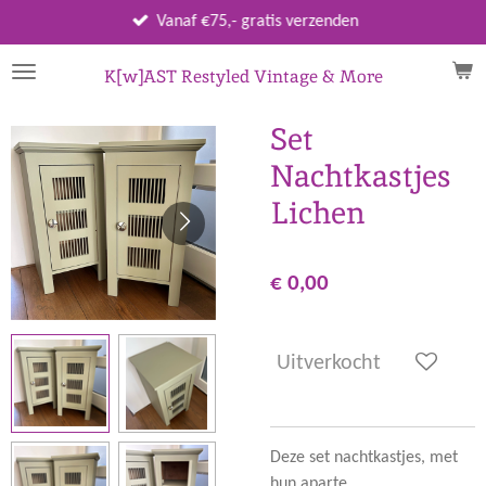
Ga
Vanaf €75,- gratis verzenden
direct
naar
K[w]AST Restyled Vintage & More
de
hoofdinhoud
Set
Nachtkastjes
Lichen
€ 0,00
Uitverkocht
Deze set nachtkastjes, met
hun aparte