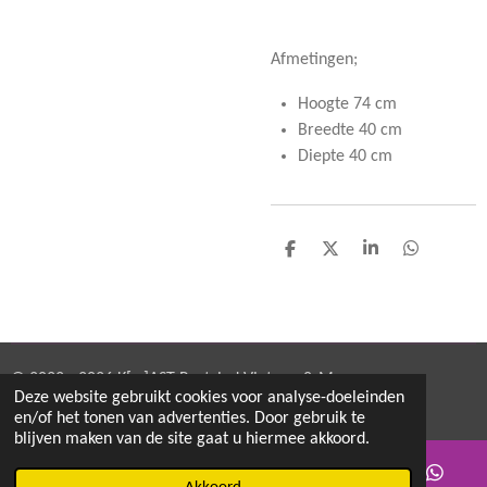
Afmetingen;
Hoogte 74 cm
Breedte 40 cm
Diepte 40 cm
D
D
S
D
e
e
h
e
l
e
a
l
e
l
r
e
n
e
n
© 2022 - 2026 K[w]AST Restyled Vintage & More
Deze website gebruikt cookies voor analyse-doeleinden
Powered by
JouwWeb
en/of het tonen van advertenties. Door gebruik te
blijven maken van de site gaat u hiermee akkoord.