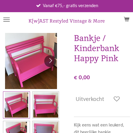
Ga
Vanaf €75,- gratis verzenden
direct
naar
K[w]AST Restyled Vintage & More
de
hoofdinhoud
Bankje /
Kinderbank
Happy Pink
€ 0,00
Uitverkocht
Kijk eens wat een leukerd,
dit heerlijke bankje.