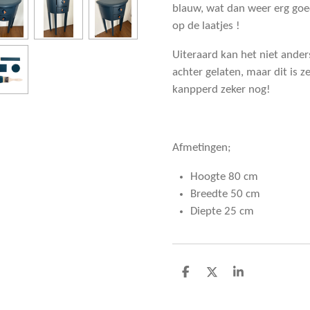
blauw, wat dan weer erg go
op de laatjes !
Uiteraard kan het niet anders
achter gelaten, maar dit is z
kanpperd zeker nog!
Afmetingen;
Hoogte 80 cm
Breedte 50 cm
Diepte 25 cm
D
D
S
e
e
h
l
e
a