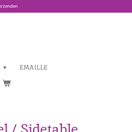
verzenden
T
EMAILLE
el / Sidetable