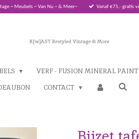
tage ~ Meubels ~ Van Nu ~ & Meer~
Vanaf €75,- gratis 
K[w]AST Restyled Vintage & More
BELS
VERF - FUSION MINERAL PAIN
DEAUBON
CONTACT
Bijzet taf