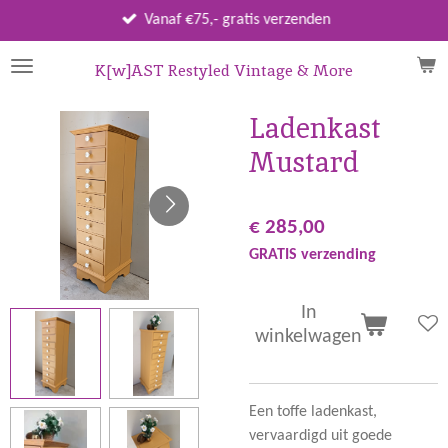
Ga
Vanaf €75,- gratis verzenden
direct
naar
K[w]AST Restyled Vintage & More
de
hoofdinhoud
Ladenkast
Mustard
€ 285,00
GRATIS verzending
In
winkelwagen
Een toffe ladenkast,
vervaardigd uit goede