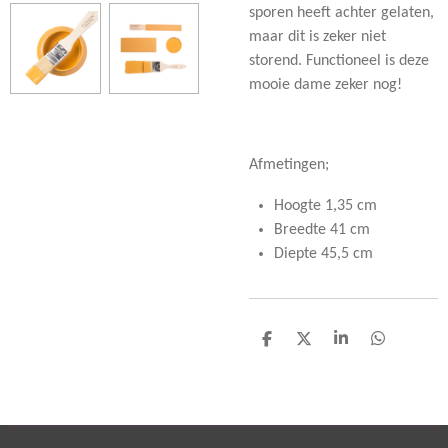
sporen heeft achter gelaten,
maar dit is zeker niet
storend. Functioneel is deze
mooie dame zeker nog!
Afmetingen;
Hoogte 1,35 cm
Breedte 41 cm
Diepte 45,5 cm
D
D
S
D
e
e
h
e
l
e
a
l
e
l
r
e
n
e
n