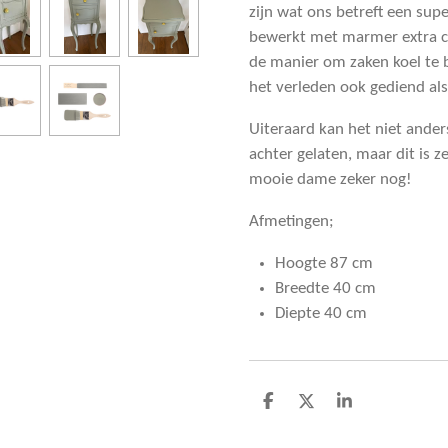
zijn wat ons betreft een supe
bewerkt met marmer extra ch
de manier om zaken koel te b
het verleden ook gediend als
Uiteraard kan het niet anders
achter gelaten, maar dit is z
mooie dame zeker nog!
Afmetingen;
Hoogte 87 cm
Breedte 40 cm
Diepte 40 cm
D
D
S
e
e
h
l
e
a