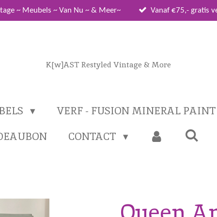
tage ~ Meubels ~ Van Nu ~ & Meer~
Vanaf €75,- gratis 
K[w]AST Restyled Vintage & More
BELS
VERF - FUSION MINERAL PAIN
DEAUBON
CONTACT
Queen A