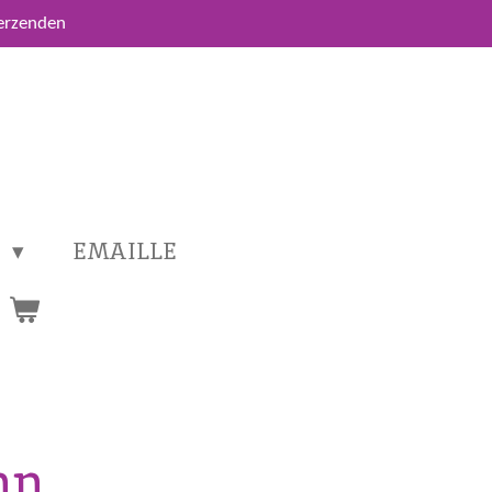
verzenden
T
EMAILLE
nn