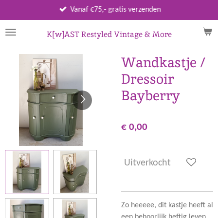
Ga
Vanaf €75,- gratis verzenden
direct
naar
K[w]AST Restyled Vintage & More
de
hoofdinhoud
Wandkastje /
Dressoir
Bayberry
€ 0,00
Uitverkocht
Zo heeeee, dit kastje heeft al
een behoorlijk heftig leven