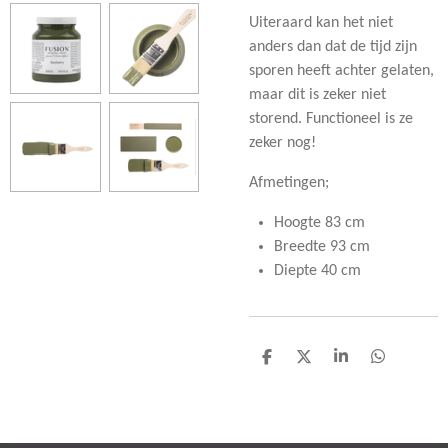
Uiteraard kan het niet
anders dan dat de tijd zijn
sporen heeft achter gelaten,
maar dit is zeker niet
storend. Functioneel is ze
zeker nog!
Afmetingen;
Hoogte 83 cm
Breedte 93 cm
Diepte 40 cm
D
D
S
D
e
e
h
e
l
e
a
l
e
l
r
e
n
e
n