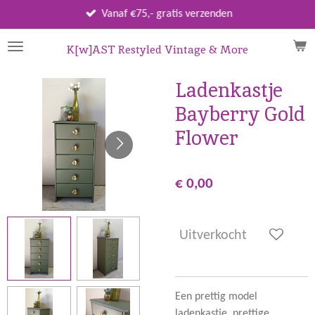
Ga
Vanaf €75,- gratis verzenden
direct
naar
K[w]AST Restyled Vintage & More
de
hoofdinhoud
Ladenkastje
Bayberry Gold
Flower
€ 0,00
Uitverkocht
Een prettig model
ladenkastje, prettige