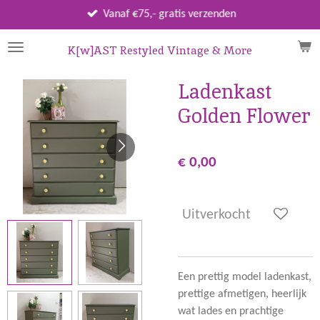
Ga
Vanaf €75,- gratis verzenden
direct
naar
K[w]AST Restyled Vintage & More
de
hoofdinhoud
Ladenkast
Golden Flower
€ 0,00
Uitverkocht
Een prettig model ladenkast,
prettige afmetigen, heerlijk
wat lades en prachtige