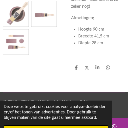
zeker nog!
Afmetingen;
Hoogte 90 cm
Breedte 41,5 cm
Diepte 28 cm
D
D
S
D
e
e
h
e
l
e
a
l
e
l
r
e
n
e
n
© 2022 - 2026 K[w]AST Restyled Vintage & More
Deze website gebruikt cookies voor analyse-doeleinden
Powered by
JouwWeb
en/of het tonen van advertenties. Door gebruik te
blijven maken van de site gaat u hiermee akkoord.