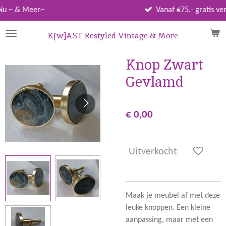
Ga
r~
Vanaf €75,- gratis verzenden
direct
naar
K[w]AST Restyled Vintage & More
de
hoofdinhoud
Knop Zwart
Gevlamd
€ 0,00
Uitverkocht
Maak je meubel af met deze
leuke knoppen. Een kleine
aanpassing, maar met een