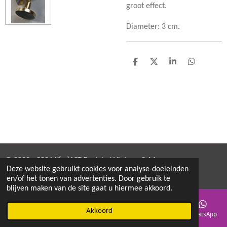
groot effect.
Diameter: 3 cm.
D
D
S
D
e
e
h
e
l
e
a
l
e
l
r
e
n
e
n
© 2022 - 2026 K[w]AST Restyled Vintage & More
Deze website gebruikt cookies voor analyse-doeleinden
Powered by
JouwWeb
en/of het tonen van advertenties. Door gebruik te
blijven maken van de site gaat u hiermee akkoord.
Akkoord
E-mailadres
Telefoonnummer
Kaart
Instagram
WhatsApp