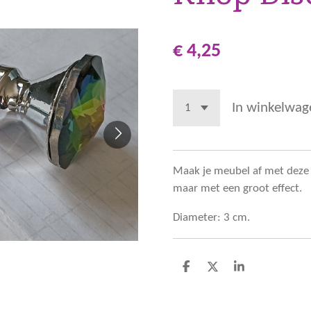
€ 4,25
In winkelwag
Maak je meubel af met deze 
maar met een groot effect.
Diameter: 3 cm.
D
D
S
e
e
h
l
e
a
e
l
r