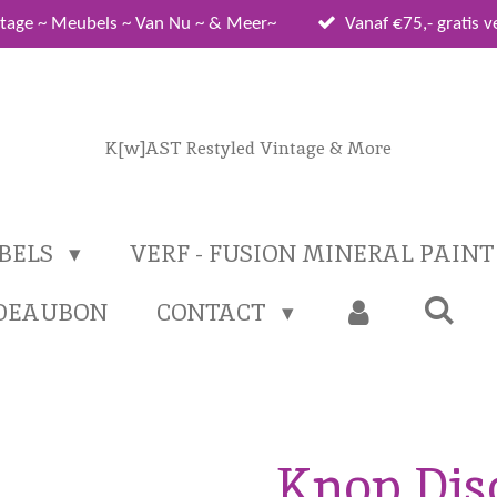
tage ~ Meubels ~ Van Nu ~ & Meer~
Vanaf €75,- gratis 
K[w]AST Restyled Vintage & More
BELS
VERF - FUSION MINERAL PAIN
DEAUBON
CONTACT
Knop Dis