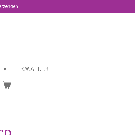
verzenden
T
EMAILLE
co