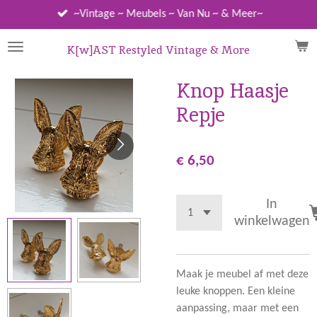
Ga
~Vintage ~ Meubels ~ Van Nu ~ & Meer~
direct
naar
K[w]AST Restyled Vintage & More
de
hoofdinhoud
Knop Haasje
Repje
€ 6,50
In
winkelwagen
Maak je meubel af met deze
leuke knoppen. Een kleine
aanpassing, maar met een