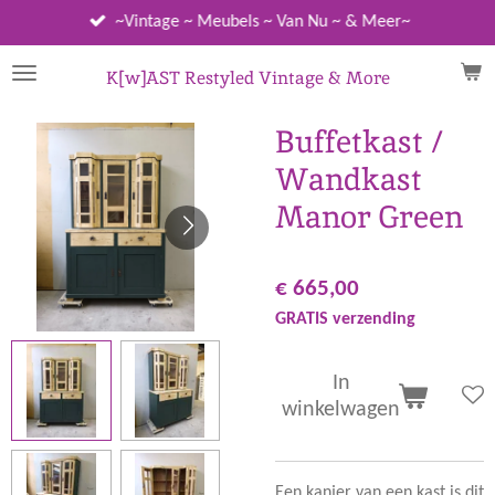
Ga
~Vintage ~ Meubels ~ Van Nu ~ & Meer~
direct
naar
K[w]AST Restyled Vintage & More
de
hoofdinhoud
Buffetkast /
Wandkast
Manor Green
€ 665,00
GRATIS verzending
In
winkelwagen
Een kanjer van een kast is dit