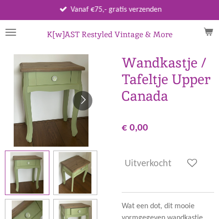
Ga
Vanaf €75,- gratis verzenden
direct
naar
K[w]AST Restyled Vintage & More
de
hoofdinhoud
Wandkastje /
Tafeltje Upper
Canada
€ 0,00
Uitverkocht
Wat een dot, dit mooie
vormgegeven wandkastje