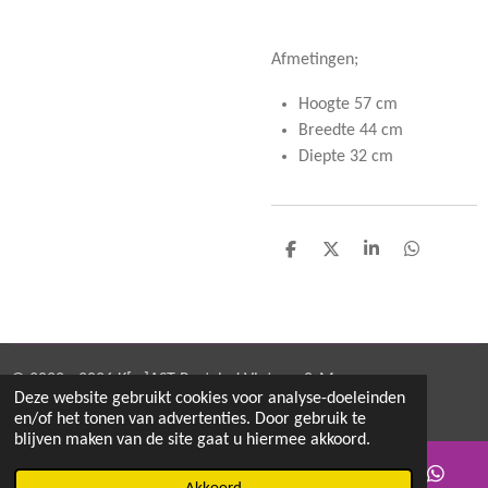
Afmetingen;
Hoogte 57 cm
Breedte 44 cm
Diepte 32 cm
D
D
S
D
e
e
h
e
l
e
a
l
e
l
r
e
n
e
n
© 2022 - 2026 K[w]AST Restyled Vintage & More
Deze website gebruikt cookies voor analyse-doeleinden
Powered by
JouwWeb
en/of het tonen van advertenties. Door gebruik te
blijven maken van de site gaat u hiermee akkoord.