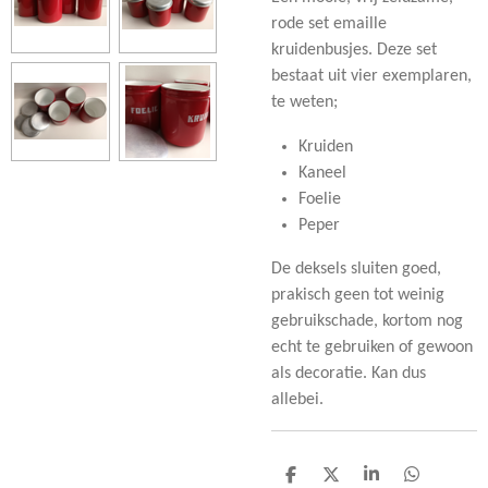
rode set emaille
kruidenbusjes. Deze set
bestaat uit vier exemplaren,
te weten;
Kruiden
Kaneel
Foelie
Peper
De deksels sluiten goed,
prakisch geen tot weinig
gebruikschade, kortom nog
echt te gebruiken of gewoon
als decoratie. Kan dus
allebei.
D
D
S
D