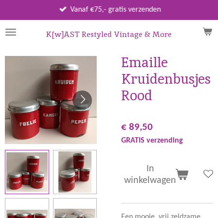
Ga
Vanaf €75,- gratis verzenden
direct
naar
K[w]AST Restyled Vintage & More
de
hoofdinhoud
Emaille
Kruidenbusjes
Rood
€ 89,50
GRATIS verzending
In
winkelwagen
Een mooie, vrij zeldzame,