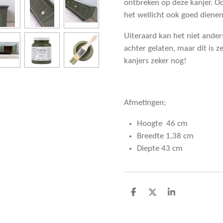
ontbreken op deze kanjer. Oo
het wellicht ook goed dienen 
Uiteraard kan het niet anders
achter gelaten, maar dit is z
kanjers zeker nog!
Afmetingen;
Hoogte 46 cm
Breedte 1,38 cm
Diepte 43 cm
D
D
S
e
e
h
l
e
a
e
l
r