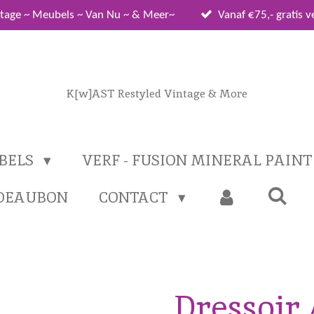
tage ~ Meubels ~ Van Nu ~ & Meer~
Vanaf €75,- gratis 
K[w]AST Restyled Vintage & More
BELS
VERF - FUSION MINERAL PAIN
DEAUBON
CONTACT
Dressoir