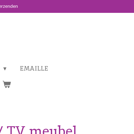
verzenden
T
EMAILLE
 / TV meubel