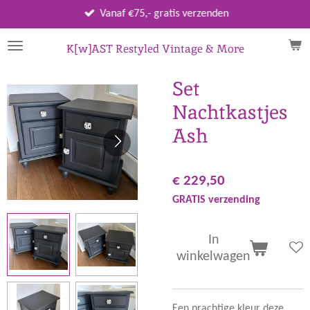
Ga
Vanaf €75,- gratis verzenden
direct
naar
K[w]AST Restyled Vintage & More
de
hoofdinhoud
Set
Nachtkastjes
Ash
€ 229,50
GRATIS verzending
In
winkelwagen
Een prachtige kleur deze