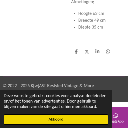
Afmetingen;
Hoogte 63 cm
Breedte 49 cm
Diepte 35 cm
D
D
S
D
e
e
h
e
l
e
a
l
e
l
r
e
n
e
n
© 2022 - 2026 K[w]AST Restyled Vintage & More
Powered by
JouwWeb
Deze website gebruikt cookies voor analyse-doeleinden
en/of het tonen van advertenties. Door gebruik te
blijven maken van de site gaat u hiermee akkoord.
Akkoord
E-mailadres
Telefoonnummer
Kaart
Instagram
WhatsApp