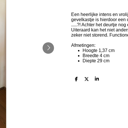
Een heerlijke intens en vrol
gevelkastje is hierdoor een
.....?! Achter het deurtje n
Uiteraard kan het niet anders
zeker niet storend. Functio
Afmetingen:
Hoogte 1,37 cm
Breedte 4 cm
Diepte 29 cm
D
D
S
e
e
h
l
e
a
e
l
r
n
e