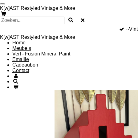
Ga
K[w]AST Restyled Vintage & More
direct
naar
de
hoofdinhoud
~Vin
K[w]AST Restyled Vintage & More
Home
Meubels
Verf - Fusion Mineral Paint
Emaille
Cadeaubon
Contact