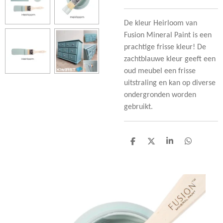
De kleur Heirloom van
Fusion Mineral Paint is een
prachtige frisse kleur! De
zachtblauwe kleur geeft een
oud meubel een frisse
uitstraling en kan op diverse
ondergronden worden
gebruikt.
D
D
S
D
e
e
h
e
l
e
a
l
e
l
r
e
n
e
n