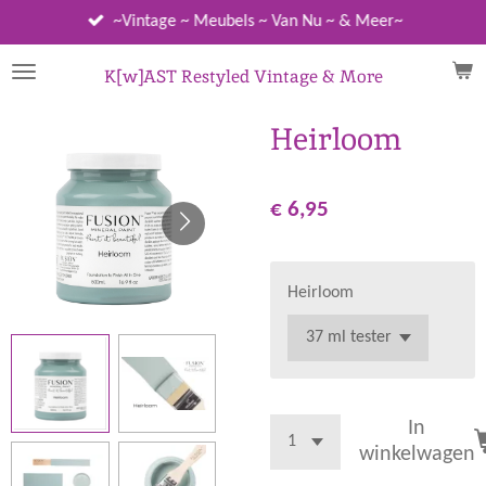
Ga
~Vintage ~ Meubels ~ Van Nu ~ & Meer~
direct
naar
K[w]AST Restyled Vintage & More
de
hoofdinhoud
Heirloom
€ 6,95
Heirloom
In
winkelwagen