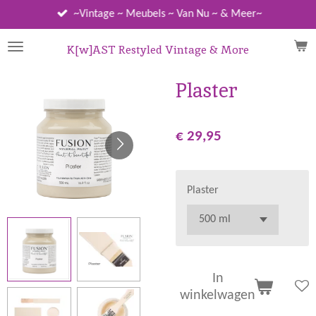
Ga
~Vintage ~ Meubels ~ Van Nu ~ & Meer~
direct
naar
K[w]AST Restyled Vintage & More
de
hoofdinhoud
Plaster
€ 29,95
Plaster
In
winkelwagen