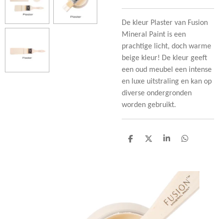
De kleur Plaster van Fusion
Mineral Paint is een
prachtige licht, doch warme
beige kleur! De kleur geeft
een oud meubel een intense
en luxe uitstraling en kan op
diverse ondergronden
worden gebruikt.
D
D
S
D
e
e
h
e
l
e
a
l
e
l
r
e
n
e
n