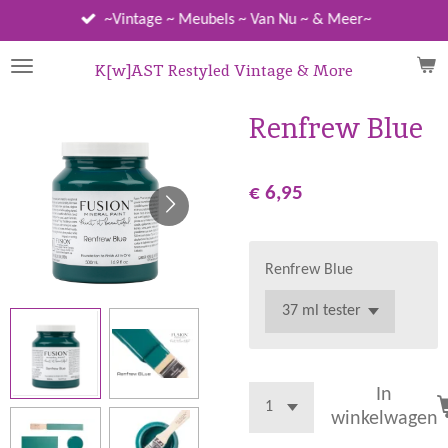
Ga
~Vintage ~ Meubels ~ Van Nu ~ & Meer~
direct
naar
K[w]AST Restyled Vintage & More
de
hoofdinhoud
Renfrew Blue
€ 6,95
Renfrew Blue
In
winkelwagen