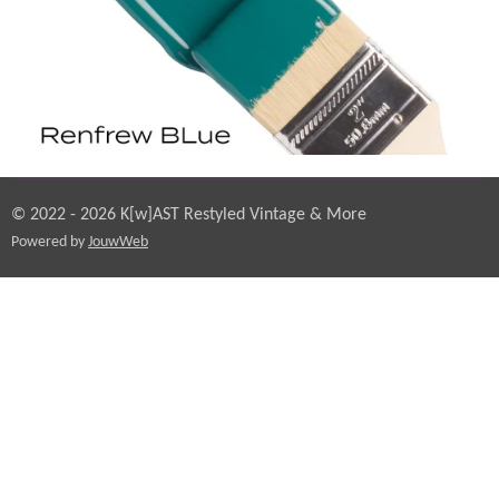
© 2022 - 2026 K[w]AST Restyled Vintage & More
Powered by
JouwWeb